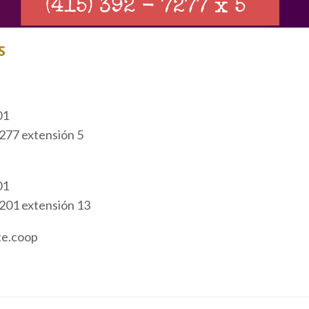
S
01
7277 extensión 5
01
9201 extensión 13
te.coop