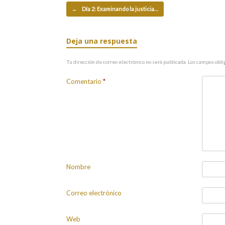
Navegador de artículos
←
Día 2: Examinando la justicia…
Deja una respuesta
Tu dirección de correo electrónico no será publicada.
Los campos obli
Comentario
*
Nombre
Correo electrónico
Web