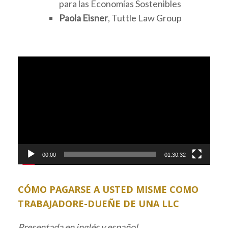
para las Economías Sostenibles
Paola Eisner
, Tuttle Law Group
Video
Player
00:00
01:30:32
CÓMO PAGARSE A USTED MISME COMO
TRABAJADORE-DUEÑE DE UNA LLC
Presentada en inglés y español