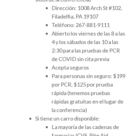
Dirección: 1008 Arch St #102,
Filadelfia, PA 19107
Teléfono: 267-881-9111
Abierto los viernes de las 8 a las
4 y los sábados de las 10 a las
2:30 para las pruebas de PCR
de COVID sin cita previa
Acepta seguros
Para personas sin seguro: $199
por PCR, $125 por prueba
rápida (tenemos pruebas
rápidas gratuitas en el lugar de
la conferencia)
Si tiene un carro disponible:
La mayoría de las cadenas de
farmacias (CVS, Rite Aid,